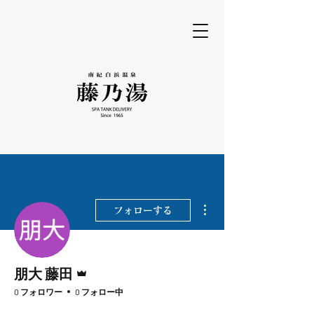
その他
フォローする
管理者
朋大 藤田
0 フォロワー
0 フォロー中