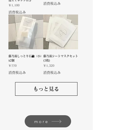
泡立てネット付き
消費税込み
価格
￥1,100
消費税込み
藤乃湯しっとり石鹼（小）
藤乃湯シートマスクセット
x2個
(3枚)
価格
価格
￥770
￥1,320
消費税込み
消費税込み
もっと見る
more