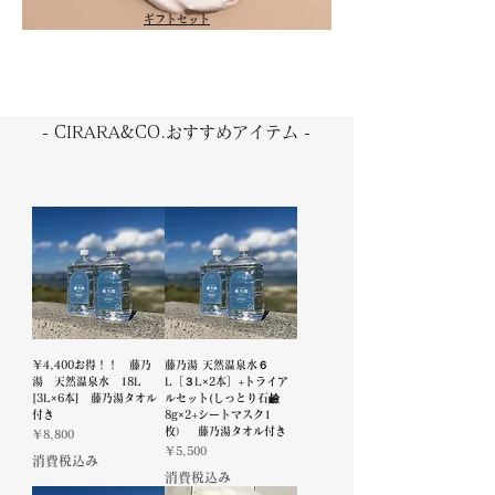
​ギフトセット
- CIRARA&CO.おすすめアイテム -
￥4,400お得！！ 藤乃
藤乃湯 天然温泉水６
湯 天然温泉水 18L
L［３L×2本］+トライア
[3L×6本] 藤乃湯タオル
ルセット(しっとり石鹼
付き
8g×2+シートマスク1
枚） 藤乃湯タオル付き
価格
￥8,800
価格
￥5,500
消費税込み
消費税込み