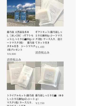
藤乃湯 天然温泉水６
ギフトセット(藤乃湯しっ
L［３L×2本］+ギフトセ
とり石鹸80g+シートマス
ット(しっとり石鹼80g+シ
ク3枚) ケース入り、泡立
ートマスク3枚） 藤乃湯
てネット付き
タオル付き シートマスク
価格
￥4,400
1枚プレゼント
消費税込み
価格
￥8,800
消費税込み
トライアルセット(藤乃湯
藤乃湯しっとり石鹼（８０
しっとり石鹸8gx2+シート
ｇ）
マスク1枚) ケース入り、
価格
￥2,750