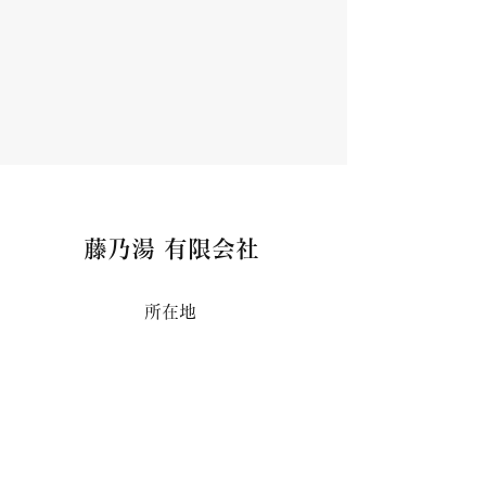
藤乃湯 有限会社
所在地
〒649-2211
和歌山県西牟婁
郡白浜町2411